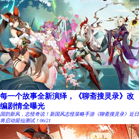
每一个故事全新演绎，《聊斋搜灵录》改
编剧情全曝光
国韵新风，志怪奇说！新国风志怪策略手游《聊斋搜灵录》近日
将启动留仙测试！
06/21