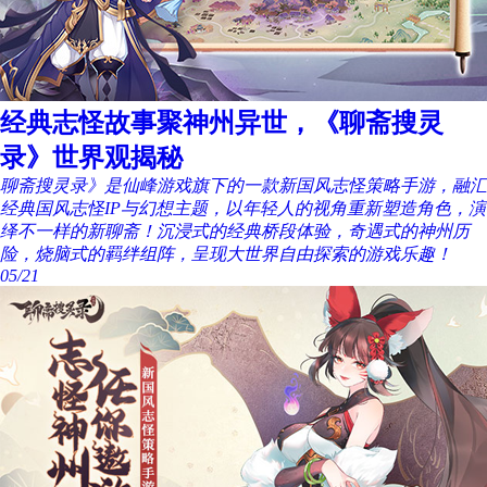
经典志怪故事聚神州异世，《聊斋搜灵
录》世界观揭秘
聊斋搜灵录》是仙峰游戏旗下的一款新国风志怪策略手游，融汇
经典国风志怪IP与幻想主题，以年轻人的视角重新塑造角色，演
绎不一样的新聊斋！沉浸式的经典桥段体验，奇遇式的神州历
险，烧脑式的羁绊组阵，呈现大世界自由探索的游戏乐趣！
05/21