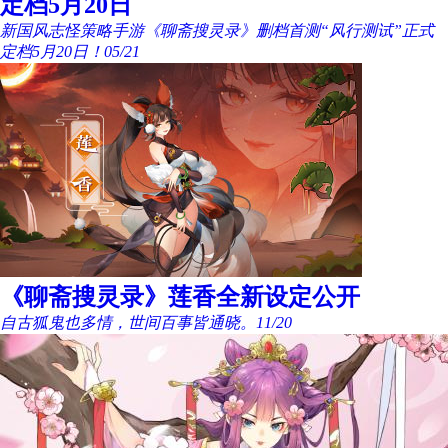
定档5月20日
新国风志怪策略手游《聊斋搜灵录》删档首测“风行测试”正式
定档5月20日！
05/21
《聊斋搜灵录》莲香全新设定公开
自古狐鬼也多情，世间百事皆通晓。
11/20