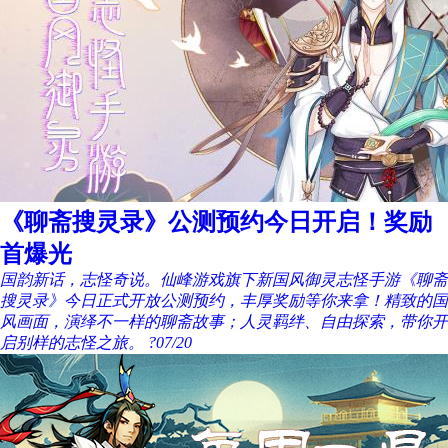
《聊斋搜灵录》公测预约今日开启！奖励
首爆光
国韵新话，志怪奇说。仙峰游戏旗下新国风御灵志怪手游《聊斋
搜灵录》今日正式开放公测预约，丰厚奖励等你来拿！精致的国
风画面，演绎不一样的聊斋故事；人灵羁绊、自由探索，带你开
启别样的志怪之旅。 ?
07/20