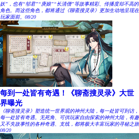
妖”，也有“邬君”“庚娘”“长清僧”等故事精彩、传播度却不高的
角色。而这些角色，都将通过《聊斋搜灵录》更加生动地呈现在
玩家面前。
08/20
每到一处皆有奇遇！《聊斋搜灵录》大世
界曝光
《聊斋搜灵录》塑造统一世界观的神州大陆，每一处皆可到访，
每一处皆有奇遇。无死角、可供玩家自由探索的神州大陆，有趣
又不失故事性的各种奇遇、支线，都将极大丰富玩家的寻秘之旅
08/20