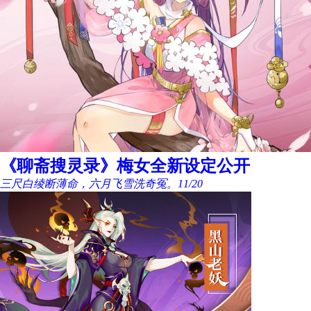
《聊斋搜灵录》梅女全新设定公开
三尺白绫断薄命，六月飞雪洗奇冤。
11/20