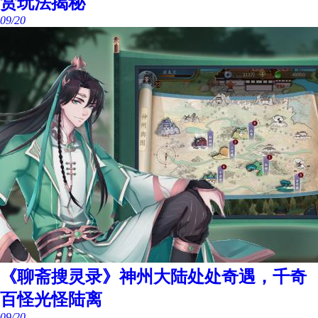
赏玩法揭秘
09/20
《聊斋搜灵录》神州大陆处处奇遇，千奇
百怪光怪陆离
09/20