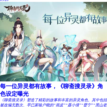
每一位异灵都有故事，《聊斋搜灵录》角
色设定曝光
《聊斋搜灵录》塑造了精彩的故事和丰富的异灵角色。其中包括
被改编无数次、早已家喻户晓的“画皮”“聂小倩”“婴宁”“黑山老