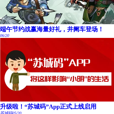
端午节约战赢海量好礼，井阑车登场！
06/20
升级啦！“苏城码”App正式上线启用
苏城码
05/20