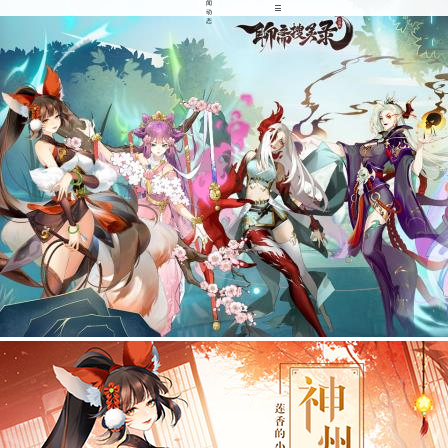
闻
动
态