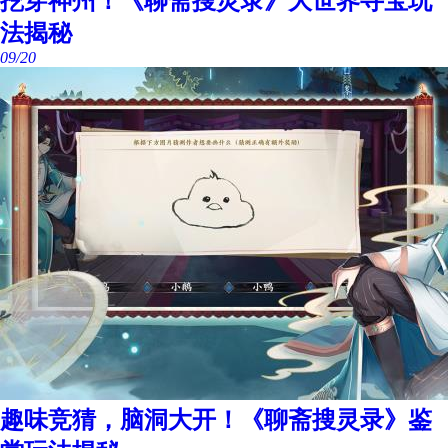
挖穿神州！《聊斋搜灵录》大世界寻宝玩
法揭秘
09/20
趣味竞猜，脑洞大开！《聊斋搜灵录》鉴