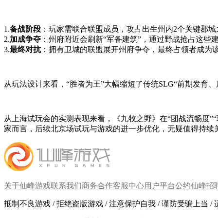
1.
备战阶段
：玩家需联合联盟成员，攻占出生州内2个关键郡
2.
加成争夺
：州府附近会刷新“军备建筑”，通过野战抢占这些
3.
最终对抗
：拥有卫城的联盟展开州府争夺，最终占领者成为该
从玩法设计来看，“胜者为王”大幅缩短了传统SLG“前期发
从上海试玩会的实测表现来看，《九牧之野》在“团战流畅度”“
家而言，后续北京场试玩与游戏的进一步优化，无疑值得持续
关于仙峰游戏
联系我们
商务合作
客服中心
用户平台公约
仙峰招
抵制不良游戏 / 拒绝盗版游戏 / 注意保护自我 / 谨防受骗上当 /