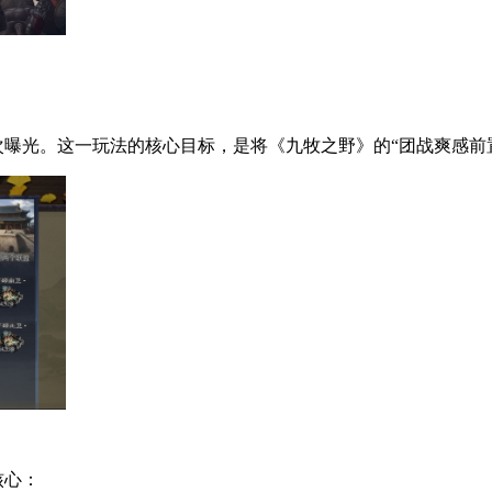
首次曝光。这一玩法的核心目标，是将《九牧之野》的“团战爽感
核心：