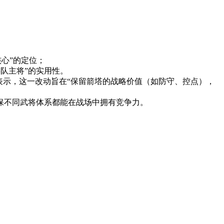
心”的定位；
队主将”的实用性。
表示，这一改动旨在“保留箭塔的战略价值（如防守、控点），
保不同武将体系都能在战场中拥有竞争力。