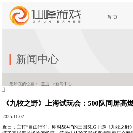
首页
新闻中心
您所在的位置：
首页
>
新闻中心

《九牧之野》上海试玩会：500队同屏高
2025-11-07
近日，主打“自由行军、即时战斗”的三国SLG手游《九牧之野