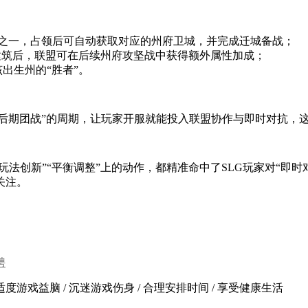
城之一，占领后可自动获取对应的州府卫城，并完成迁城备战；
建筑后，联盟可在后续州府攻坚战中获得额外属性加成；
出生州的“胜者”。
育、后期团战”的周期，让玩家开服就能投入联盟协作与即时对抗，
玩法创新”“平衡调整”上的动作，都精准命中了SLG玩家对“即
关注。
聘
 适度游戏益脑 / 沉迷游戏伤身 / 合理安排时间 / 享受健康生活