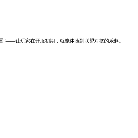
前置”——让玩家在开服初期，就能体验到联盟对抗的乐趣。